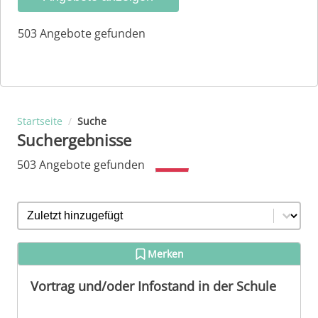
503 Angebote gefunden
Startseite
/
Suche
Suchergebnisse
503 Angebote gefunden
Search sort
Sort content
Merken
Vortrag und/oder Infostand in der Schule