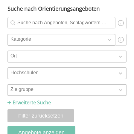
Suche nach Orientierungsangeboten
Suche
Search content
Kategorien
Select content
Ort
Select content
Hochschulen
Select content
Zielgruppe
Select content
Erweiterte Suche
Filter zurücksetzen
Angebote anzeigen