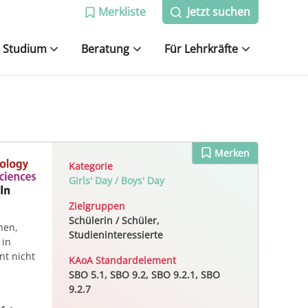
Merkliste
Jetzt suchen
Studium
Beratung
Für Lehrkräfte
Merken
Kategorie
Girls' Day / Boys' Day
Zielgruppen
Schülerin / Schüler,
nen,
Studieninteressierte
 in
nt nicht
KAoA Standardelement
SBO 5.1, SBO 9.2, SBO 9.2.1, SBO
9.2.7