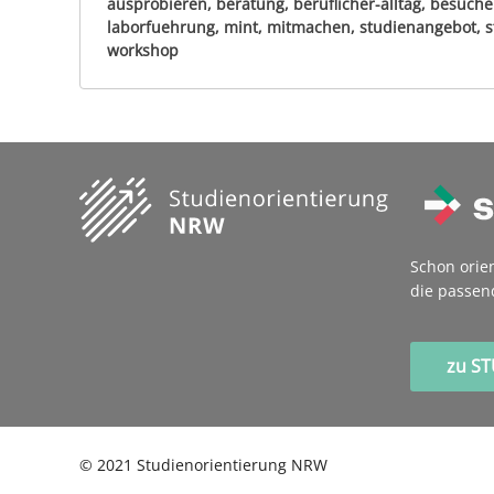
ausprobieren, beratung, beruflicher-alltag, besuche
laborfuehrung, mint, mitmachen, studienangebot, st
workshop
Schon orie
die passen
zu S
©
2021
Studienorientierung NRW