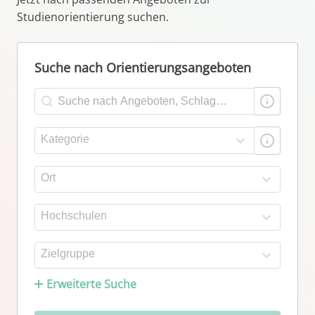
Studienorientierung suchen.
Suche nach Orientierungsangeboten
Suche
Search content
Kategorien
Select content
Ort
Select content
Hochschulen
Select content
Zielgruppe
Select content
Erweiterte Suche