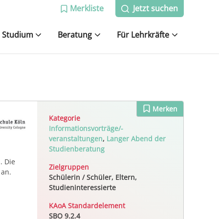
Merkliste
Jetzt suchen
Studium
Beratung
Für Lehrkräfte
Merken
Kategorie
Informationsvorträge/-
veranstaltungen
,
Langer Abend der
Studienberatung
. Die
Zielgruppen
 an.
Schülerin / Schüler, Eltern,
Studieninteressierte
KAoA Standardelement
SBO 9.2.4