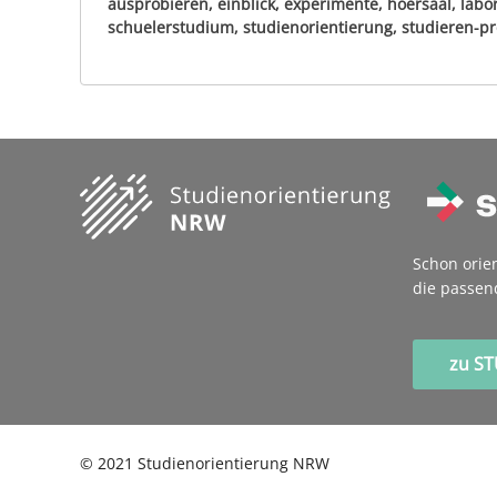
ausprobieren, einblick, experimente, hoersaal, lab
schuelerstudium, studienorientierung, studieren-pro
Schon orie
die passen
zu S
©
2021
Studienorientierung NRW