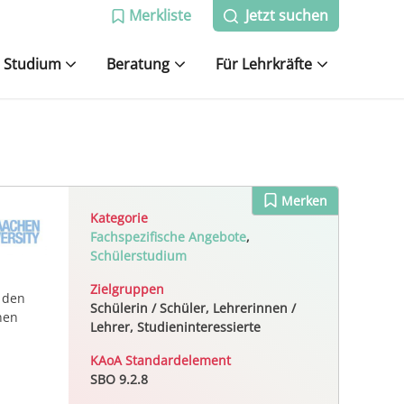
Merkliste
Jetzt suchen
Studium
Beratung
Für Lehrkräfte
Merken
Kategorie
Fachspezifische Angebote
,
Schülerstudium
Zielgruppen
 den
Schülerin / Schüler, Lehrerinnen /
nen
Lehrer, Studieninteressierte
KAoA Standardelement
SBO 9.2.8