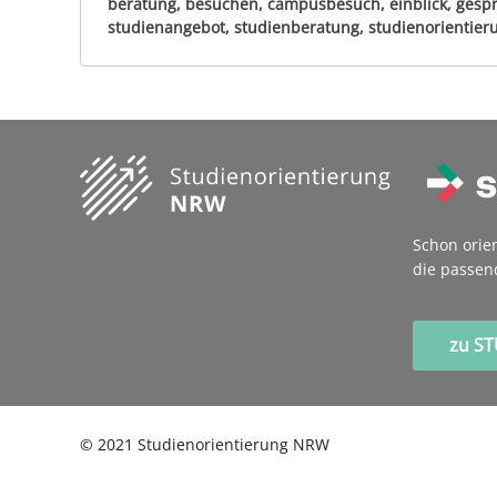
beratung, besuchen, campusbesuch, einblick, gespr
studienangebot, studienberatung, studienorientierun
Schon orie
die passen
zu S
©
2021
Studienorientierung NRW