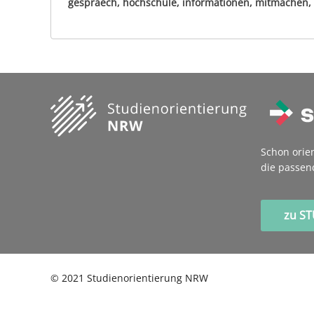
gespraech, hochschule, informationen, mitmachen, 
Schon orie
die passen
zu S
©
2021
Studienorientierung NRW