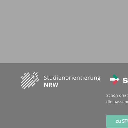
Schon orie
die passen
zu S