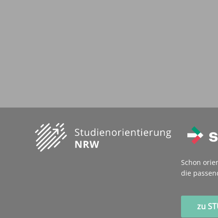
Schon orie
die passen
zu S