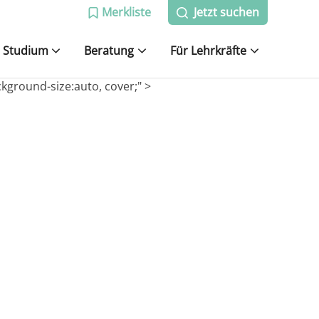
Merkliste
Jetzt suchen
Studium
Beratung
Für Lehrkräfte
ckground-size:auto, cover;" >