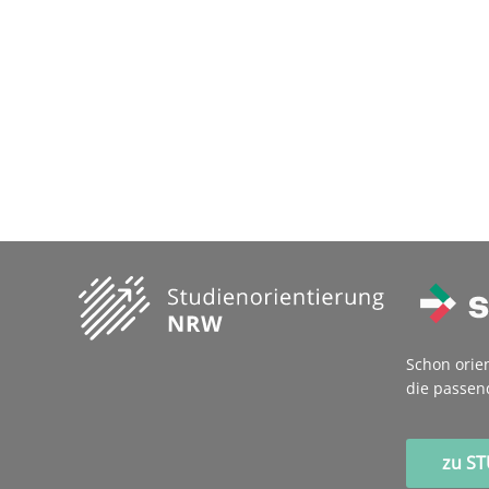
Schon orie
die passen
zu S