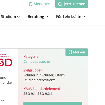
Merkliste
Jetzt suchen
Studium
Beratung
Für Lehrkräfte
Merken
Kategorie
Campusbesuche
Zielgruppen
Schülerin / Schüler, Eltern,
 und
Studieninteressierte
inblicke
KAoA Standardelement
SBO 9.1, SBO 9.2.1
nen,