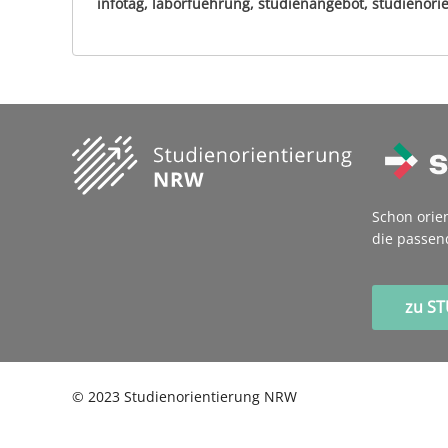
infotag, laborfuehrung, studienangebot, studienorie
Schon orie
die passen
zu S
©
2023
Studienorientierung NRW