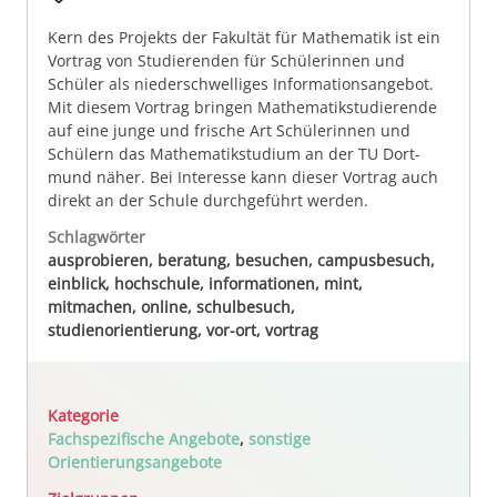
Kern des Projekts der Fa­kul­tät für Mathe­matik ist ein
Vor­trag von Stu­die­ren­den für Schü­ler­in­nen und
Schüler als niederschwelliges Informationsangebot.
Mit diesem Vor­trag bringen Mathematikstudierende
auf eine junge und frische Art Schü­ler­in­nen und
Schülern das Mathematikstudium an der TU Dort­
mund näher. Bei In­te­res­se­ kann dieser Vor­trag auch
direkt an der Schule durch­ge­führt wer­den.
Schlagwörter
ausprobieren, beratung, besuchen, campusbesuch,
einblick, hochschule, informationen, mint,
mitmachen, online, schulbesuch,
studienorientierung, vor-ort, vortrag
Kategorie
Fachspezifische Angebote
,
sonstige
Orientierungsangebote