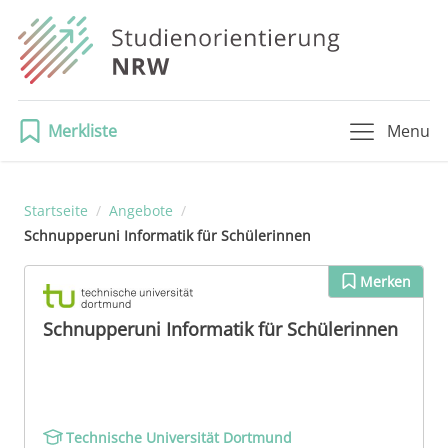
Merkliste
Menu
Startseite
/
Angebote
/
Schnupperuni In­for­ma­tik für Schü­ler­in­nen
Merken
Schnupperuni In­for­ma­tik für Schü­ler­in­nen
Technische Universität Dortmund