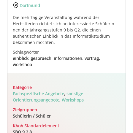
Dortmund
Die mehrtägige Ver­an­stal­tung wäh­rend der
Herbstferien richtet sich an in­te­res­sier­te Schü­ler­in­
nen der Jahrgangsstufen 9 bis Q2, die einen
authentischen Einblick in das Informatikstudium
bekommen möchten.
Schlagwörter
einblick, gespraech, informationen, vortrag,
workshop
Kategorie
Fachspezifische Angebote
,
sonstige
Orientierungsangebote
,
Workshops
Zielgruppen
Schülerin / Schüler
KAoA Standardelement
SBO 9.2.8