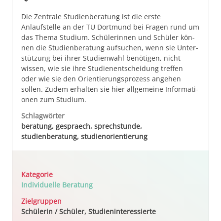
Die Zentrale Stu­dien­be­ra­tung ist die erste
Anlaufstelle an der TU Dort­mund bei Fragen rund um
das The­ma Stu­di­um. Schü­le­rin­nen und Schüler kön­
nen die Stu­dien­be­ra­tung aufsuchen, wenn sie Unter­
stüt­zung bei ihrer Stu­di­en­wahl benötigen, nicht
wissen, wie sie ih­re Studienentscheidung treffen
oder wie sie den Orientierungsprozess angehen
sollen. Zu­dem er­hal­ten sie hier allgemeine In­for­ma­ti­
onen zum Stu­di­um.
Schlagwörter
beratung, gespraech, sprechstunde,
studienberatung, studienorientierung
Kategorie
Individuelle Beratung
Zielgruppen
Schülerin / Schüler, Studieninteressierte