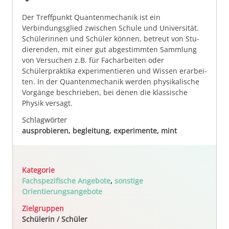
Der Treffpunkt Quan­ten­me­cha­nik ist ein
Verbindungsglied zwi­schen Schule und Uni­ver­si­tät.
Schü­ler­in­nen und Schüler kön­nen, betreut von Stu­
die­ren­den, mit einer gut abgestimmten Samm­lung
von Versuchen z.B. für Facharbeiten oder
Schülerpraktika experimentieren und Wissen er­ar­bei­
ten. In der Quan­ten­me­cha­nik wer­den physikalische
Vorgänge beschrieben, bei denen die klas­si­sche
Physik versagt.
Schlagwörter
ausprobieren, begleitung, experimente, mint
Kategorie
Fachspezifische Angebote
,
sonstige
Orientierungsangebote
Zielgruppen
Schülerin / Schüler