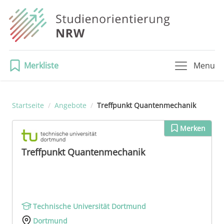
Merkliste
Menu
Startseite
/
Angebote
/
Treffpunkt Quan­ten­me­cha­nik
Merken
Treffpunkt Quan­ten­me­cha­nik
Technische Universität Dortmund
Dortmund