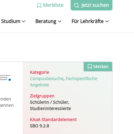
Merkliste
Jetzt suchen
Studium
Beratung
Für Lehrkräfte
Merken
Kategorie
Campusbesuche
,
Fachspezifische
Angebote
Zielgruppen
renden
Schülerin / Schüler,
 kennen
Studieninteressierte
KAoA Standardelement
SBO 9.2.8