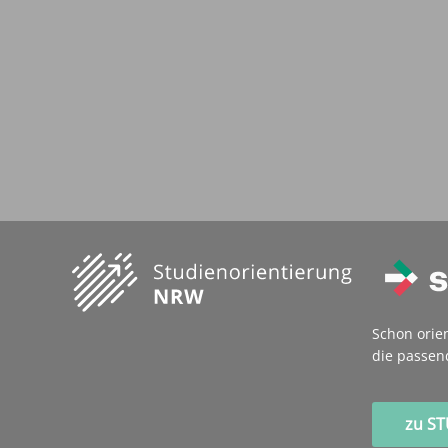
Schon orie
die passen
zu S