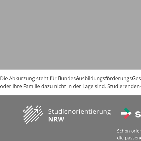
Die Abkürzung steht für
B
undes
A
usbildungs
fö
rderungs
G
es
oder ihre Familie dazu nicht in der Lage sind. Studierenden
Schon orie
die passen