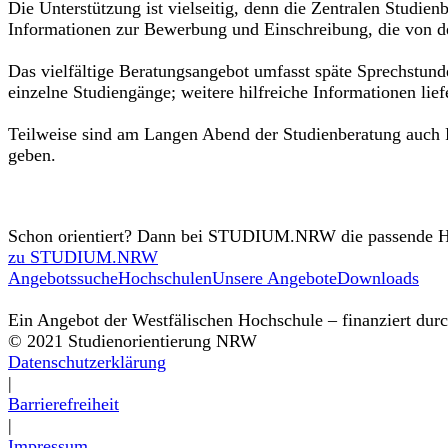
Die Unterstützung ist vielseitig, denn die Zentralen Studie
Informationen zur Bewerbung und Einschreibung, die von d
Das vielfältige Beratungsangebot umfasst späte Sprechstun
einzelne Studiengänge; weitere hilfreiche Informationen li
Teilweise sind am Langen Abend der Studienberatung auch Fa
geben.
Schon orientiert? Dann bei STUDIUM.NRW die passende H
zu STUDIUM.NRW
Angebotssuche
Hochschulen
Unsere Angebote
Downloads
Ein Angebot der Westfälischen Hochschule – finanziert dur
©
2021
Studienorientierung NRW
Datenschutzerklärung
|
Barrierefreiheit
|
Impressum