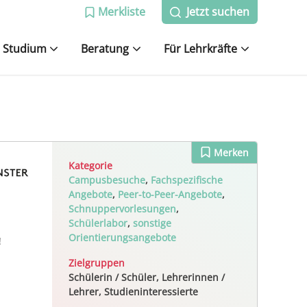
Merkliste
Jetzt suchen
Studium
Beratung
Für Lehrkräfte
Merken
Kategorie
Campusbesuche
,
Fachspezifische
Angebote
,
Peer-to-Peer-Angebote
,
Schnuppervorlesungen
,
Schülerlabor
,
sonstige
Orientierungsangebote
!
Zielgruppen
Schülerin / Schüler, Lehrerinnen /
Lehrer, Studieninteressierte