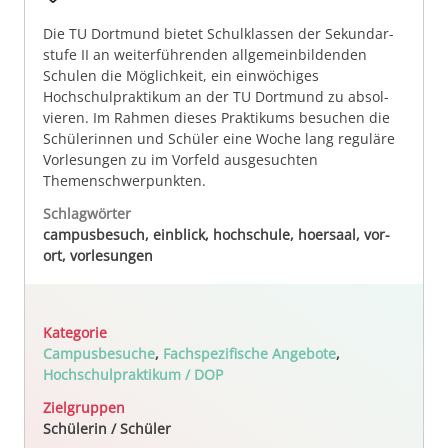
Die TU Dort­mund bietet Schulklassen der Se­kun­dar­
stu­fe II an weiter­führen­den allgemeinbildenden
Schulen die Mög­lich­keit, ein einwöchiges
Hochschulpraktikum an der TU Dort­mund zu ab­sol­
vie­ren. Im Rah­men dieses Praktikums be­su­chen die
Schü­ler­in­nen und Schüler eine Woche lang reguläre
Vorlesungen zu im Vorfeld ausgesuchten
Themenschwerpunkten.
Schlagwörter
campusbesuch, einblick, hochschule, hoersaal, vor-
ort, vorlesungen
Kategorie
Campusbesuche
,
Fachspezifische Angebote
,
Hochschulpraktikum / DOP
Zielgruppen
Schülerin / Schüler