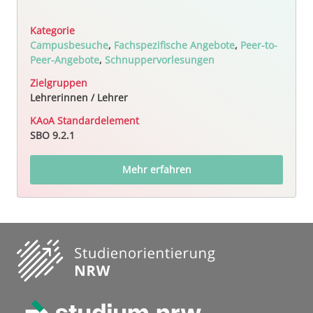
Kategorie
Campusbesuche
,
Fachspezifische Angebote
,
Peer-to-
Peer-Angebote
,
Schnuppervorlesungen
Zielgruppen
Lehrerinnen / Lehrer
KAoA Standardelement
SBO 9.2.1
Mehr erfahren